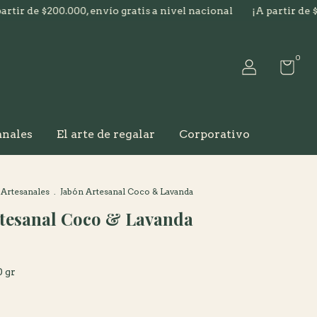
$200.000, envío gratis a nivel nacional
¡A partir de $200.000,
0
anales
El arte de regalar
Corporativo
 Artesanales
.
Jabón Artesanal Coco & Lavanda
tesanal Coco & Lavanda
0 gr