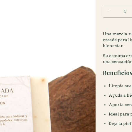
Una mezcla su
creada para l
bienestar.
Su espuma crem
una sensación
Beneficio
Limpia sua
Ayuda a hid
Aporta sen
Ideal para p
Deja la pie