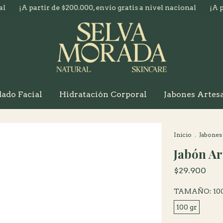
partir de $200.000, envío gratis a nivel nacional
¡A partir de 
ado Facial
Hidratación Corporal
Jabones Artes
Inicio
.
Jabones
Jabón Ar
$29.900
TAMAÑO:
10
100 gr