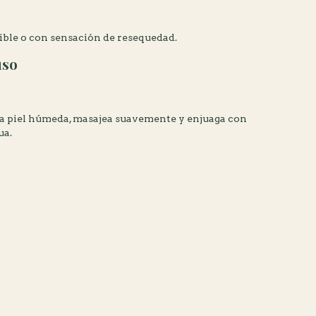
sible o con sensación de resequedad.
uso
la piel húmeda, masajea suavemente y enjuaga con
ua.