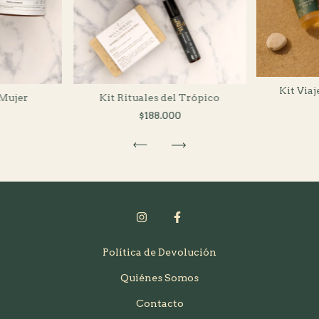
Kit Via
Kit Rituales del Trópico
 Mujer
$188.000
Política de Devolución
Quiénes Somos
Contacto